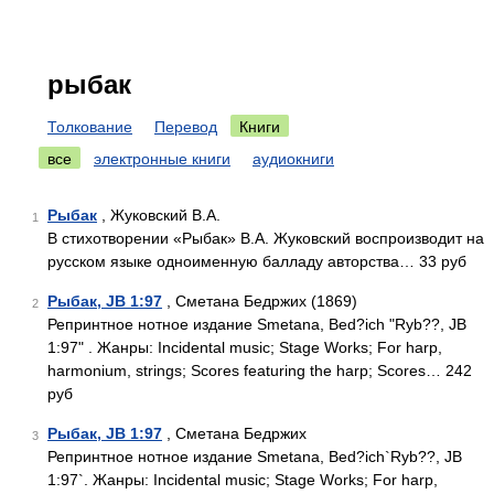
рыбак
Толкование
Перевод
Книги
все
электронные книги
аудиокниги
Рыбак
, Жуковский В.А.
1
В стихотворении «Рыбак» В.А. Жуковский воспроизводит на
русском языке одноименную балладу авторства… 33 руб
Рыбак, JB 1:97
, Сметана Бедржих (1869)
2
Репринтное нотное издание Smetana, Bed?ich "Ryb??, JB
1:97" . Жанры: Incidental music; Stage Works; For harp,
harmonium, strings; Scores featuring the harp; Scores… 242
руб
Рыбак, JB 1:97
, Сметана Бедржих
3
Репринтное нотное издание Smetana, Bed?ich`Ryb??, JB
1:97`. Жанры: Incidental music; Stage Works; For harp,