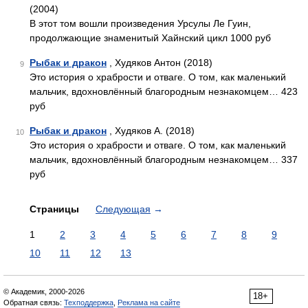
(2004)
В этот том вошли произведения Урсулы Ле Гуин,
продолжающие знаменитый Хайнский цикл 1000 руб
Рыбак и дракон
, Худяков Антон (2018)
9
Это история о храбрости и отваге. О том, как маленький
мальчик, вдохновлённый благородным незнакомцем… 423
руб
Рыбак и дракон
, Худяков А. (2018)
10
Это история о храбрости и отваге. О том, как маленький
мальчик, вдохновлённый благородным незнакомцем… 337
руб
Страницы
Следующая
→
1
2
3
4
5
6
7
8
9
10
11
12
13
© Академик, 2000-2026
18+
Обратная связь:
Техподдержка
,
Реклама на сайте