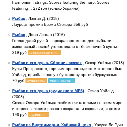
harmonium, strings; Scores featuring the harp; Scores
featuring… 272 грн (только Украина)
Рыбак
, Лэнган Д. (2018)
4
Лауреат премии Брэма Стокера 356 руб
Рыбак
, Джон Лэнган (2016)
5
Голландский ручей – прекрасное место для рыбалки,
живописный лесной уголок вдали от бесконечной суеты…
219 руб
электронная книга
Рыбак и его душа. Сборник сказок
, Оскар Уайльд (2013)
6
Культ Прекрасного, горячим пропагандистом которого был
Уайльд, привёл юношу к бунтарству против буржуазных…
70 руб
аудиокнига
можно скачать
Рыбак и его душа (аудиокнига MP3)
, Оскар Уайльд
7
(2008)
Сказки Оскара Уайльда любимы читателями во всем мире,
интересны людям разного возраста: и взрослым, и детям…
196 руб
аудиокнига
Рыбак из Внутриморья. Хайнский цикл
, Урсула Ле Гуин
8